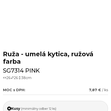
Ruža - umelá kytica, ružová
farba
SG7314 PINK
26
26
38
cm
MOC s DPH:
7,87 €
/ ks
Kusy
(minimálny odber 12 ks)