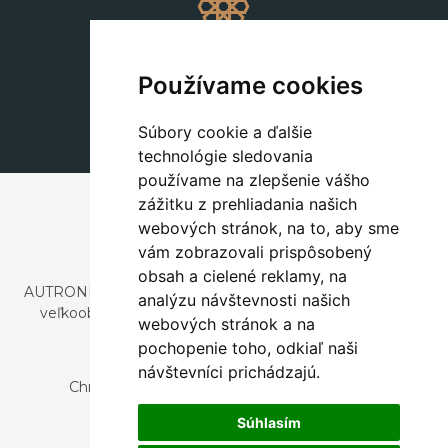
Dekorácie
+420 311 604 182
Používame cookies
dekorace@autronic.cz
Súbory cookie a ďalšie
technológie sledovania
používame na zlepšenie vášho
zážitku z prehliadania našich
webových stránok, na to, aby sme
vám zobrazovali prispôsobený
obsah a cielené reklamy, na
AUTRONIC, s.r.o. je spoločnosť zaoberajúca sa dovozom a
analýzu návštevnosti našich
veľkoobchodným predajom dizajnového aj štýlového
webových stránok a na
nábytku a dekorácií.
pochopenie toho, odkiaľ naši
Česká republika
návštevníci prichádzajú.
Chrustenice 270, 267 12 Loděnice u Berouna
Slovensko
Súhlasím
Nová 366, 032 02 Závažná Poruba