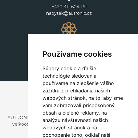
+420 311 604 161
nabytek@autronic.cz
Dekorácie
+420 311 604 182
Používame cookies
dekorace@autronic.cz
Súbory cookie a ďalšie
technológie sledovania
používame na zlepšenie vášho
zážitku z prehliadania našich
webových stránok, na to, aby sme
vám zobrazovali prispôsobený
obsah a cielené reklamy, na
AUTRONIC, s.r.o. je spoločnosť zaoberajúca sa dovozom a
analýzu návštevnosti našich
veľkoobchodným predajom dizajnového aj štýlového
webových stránok a na
nábytku a dekorácií.
pochopenie toho, odkiaľ naši