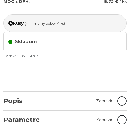
MOC s DPH:
8,75 €
/ ks
Kusy
(minimálny odber 4 ks)
Skladom
EAN: 8591957561703
Popis
Zobraziť
Parametre
Zobraziť