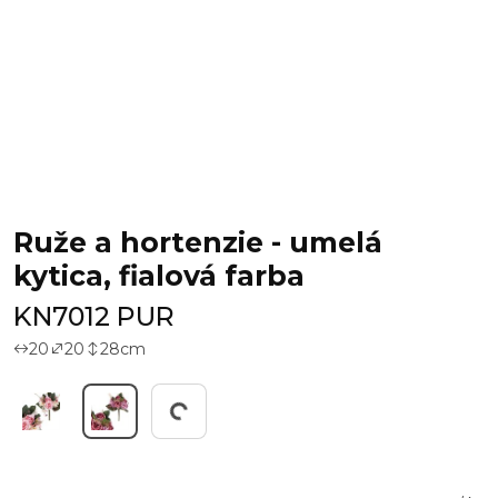
Ruže a hortenzie - umelá
kytica, fialová farba
KN7012 PUR
20
20
28
cm
Working...