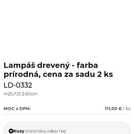
Lampáš drevený - farba
prírodná, cena za sadu 2 ks
LD-0332
25
25
60
cm
MOC s DPH:
111,00 €
/ ks
Kusy
(minimálny odber 1 ks)