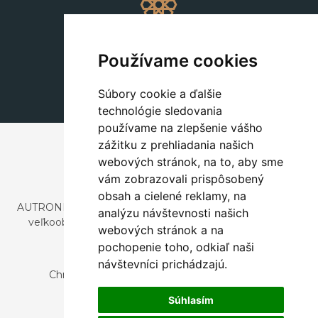
Dekorácie
+420 311 604 182
Používame cookies
dekorace@autronic.cz
Súbory cookie a ďalšie
technológie sledovania
používame na zlepšenie vášho
zážitku z prehliadania našich
webových stránok, na to, aby sme
vám zobrazovali prispôsobený
obsah a cielené reklamy, na
AUTRONIC, s.r.o. je spoločnosť zaoberajúca sa dovozom a
analýzu návštevnosti našich
veľkoobchodným predajom dizajnového aj štýlového
webových stránok a na
nábytku a dekorácií.
pochopenie toho, odkiaľ naši
Česká republika
návštevníci prichádzajú.
Chrustenice 270, 267 12 Loděnice u Berouna
Slovensko
Súhlasím
Nová 366, 032 02 Závažná Poruba