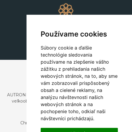
Dekorácie
+420 311 604 182
Používame cookies
dekorace@autronic.cz
Súbory cookie a ďalšie
technológie sledovania
používame na zlepšenie vášho
zážitku z prehliadania našich
webových stránok, na to, aby sme
vám zobrazovali prispôsobený
obsah a cielené reklamy, na
AUTRONIC, s.r.o. je spoločnosť zaoberajúca sa dovozom a
analýzu návštevnosti našich
veľkoobchodným predajom dizajnového aj štýlového
webových stránok a na
nábytku a dekorácií.
pochopenie toho, odkiaľ naši
Česká republika
návštevníci prichádzajú.
Chrustenice 270, 267 12 Loděnice u Berouna