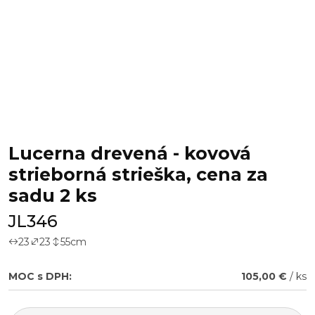
Lucerna drevená - kovová
strieborná strieška, cena za
sadu 2 ks
JL346
23
23
55
cm
MOC s DPH:
105,00 €
/ ks