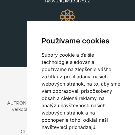
nabytek@autronic.cz
Dekorácie
+420 311 604 182
Používame cookies
dekorace@autronic.cz
Súbory cookie a ďalšie
technológie sledovania
používame na zlepšenie vášho
zážitku z prehliadania našich
webových stránok, na to, aby sme
vám zobrazovali prispôsobený
obsah a cielené reklamy, na
AUTRONIC, s.r.o. je spoločnosť zaoberajúca sa dovozom a
analýzu návštevnosti našich
veľkoobchodným predajom dizajnového aj štýlového
webových stránok a na
nábytku a dekorácií.
pochopenie toho, odkiaľ naši
Česká republika
návštevníci prichádzajú.
Chrustenice 270, 267 12 Loděnice u Berouna