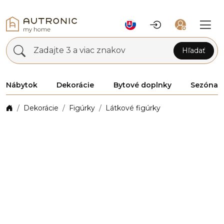
Zadajte 3 a viac znakov
Hľadať
Nábytok
Dekorácie
Bytové doplnky
Sezóna
Dekorácie
Figúrky
Látkové figúrky