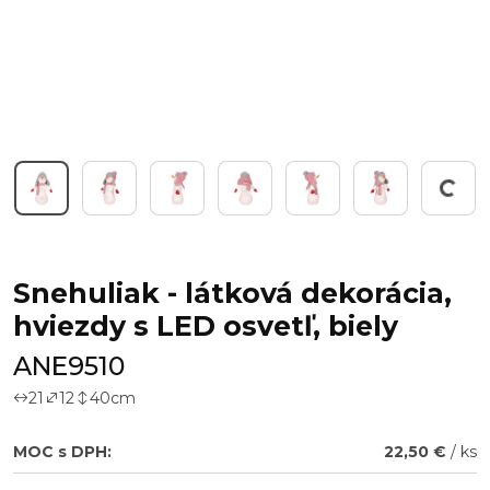
Working...
Snehuliak - látková dekorácia,
hviezdy s LED osvetľ, biely
ANE9510
21
12
40
cm
MOC s DPH:
22,50 €
/ ks