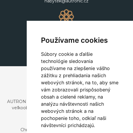
nabytek@autronic.cz
Dekorácie
+420 311 604 182
Používame cookies
dekorace@autronic.cz
Súbory cookie a ďalšie
technológie sledovania
používame na zlepšenie vášho
zážitku z prehliadania našich
webových stránok, na to, aby sme
vám zobrazovali prispôsobený
obsah a cielené reklamy, na
AUTRONIC, s.r.o. je spoločnosť zaoberajúca sa dovozom a
analýzu návštevnosti našich
veľkoobchodným predajom dizajnového aj štýlového
webových stránok a na
nábytku a dekorácií.
pochopenie toho, odkiaľ naši
Česká republika
návštevníci prichádzajú.
Chrustenice 270, 267 12 Loděnice u Berouna