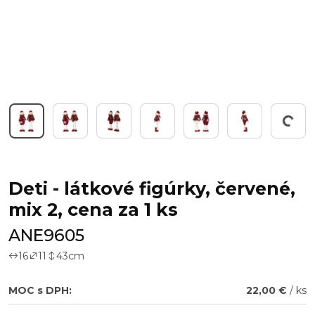
Working...
Deti - látkové figúrky, červené,
mix 2, cena za 1 ks
ANE9605
16
11
43
cm
MOC s DPH:
22,00 €
/ ks