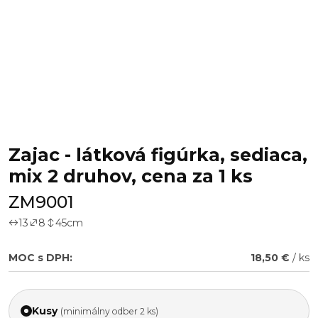
Zajac - látková figúrka, sediaca,
mix 2 druhov, cena za 1 ks
ZM9001
13
8
45
cm
MOC s DPH:
18,50 €
/ ks
Kusy
(minimálny odber 2 ks)