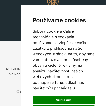
Dekorácie
+420 311 604 182
Používame cookies
dekorace@autronic.cz
Súbory cookie a ďalšie
technológie sledovania
používame na zlepšenie vášho
zážitku z prehliadania našich
webových stránok, na to, aby sme
vám zobrazovali prispôsobený
obsah a cielené reklamy, na
AUTRONIC, s.r.o. je spoločnosť zaoberajúca sa dovozom a
analýzu návštevnosti našich
veľkoobchodným predajom dizajnového aj štýlového
webových stránok a na
nábytku a dekorácií.
pochopenie toho, odkiaľ naši
Česká republika
návštevníci prichádzajú.
Chrustenice 270, 267 12 Loděnice u Berouna
Slovensko
Súhlasím
Nová 366, 032 02 Závažná Poruba