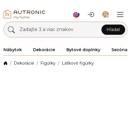
Zadajte 3 a viac znakov
Hľadať
Nábytok
Dekorácie
Bytové doplnky
Sezóna
Dekorácie
Figúrky
Látkové figúrky