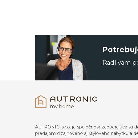
Potrebuj
Radi vám 
AUTRONIC, s.r.o. je spoločnosť zaoberajúca s
predajom dizajnového aj štýlového nábytku a dek