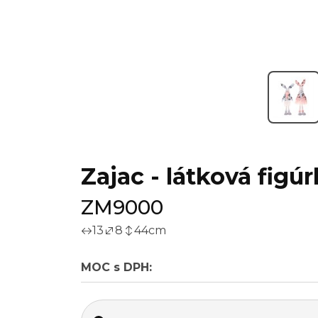
Zajac - látková figúr
ZM9000
13
8
44
cm
MOC s DPH: