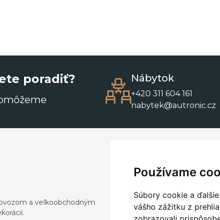
ete poradiť?
Nábytok
+420 311 604 161
pomôžeme
nabytek@autronic.cz
Používame coo
Súbory cookie a ďalšie
a dovozom a veľkoobchodným
vášho zážitku z prehli
orácií.
zobrazovali prispôsobe