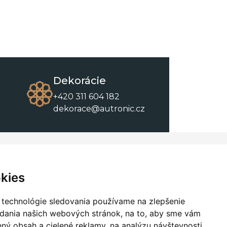
Dekorácie
+420 311 604 182
dekorace@autronic.cz
O spoločnosti
O nákupe
Kontakty
Obchodné podmienky
kies
O nás
Na stiahnutie
 technológie sledovania používame na zlepšenie
adania našich webových stránok, na to, aby sme vám
ný obsah a cielené reklamy, na analýzu návštevnosti