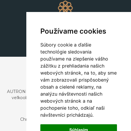
Dekorácie
+420 311 604 182
Používame cookies
dekorace@autronic.cz
Súbory cookie a ďalšie
technológie sledovania
používame na zlepšenie vášho
zážitku z prehliadania našich
webových stránok, na to, aby sme
vám zobrazovali prispôsobený
obsah a cielené reklamy, na
AUTRONIC, s.r.o. je spoločnosť zaoberajúca sa dovozom a
analýzu návštevnosti našich
veľkoobchodným predajom dizajnového aj štýlového
webových stránok a na
nábytku a dekorácií.
pochopenie toho, odkiaľ naši
Česká republika
návštevníci prichádzajú.
Chrustenice 270, 267 12 Loděnice u Berouna
Slovensko
Súhlasím