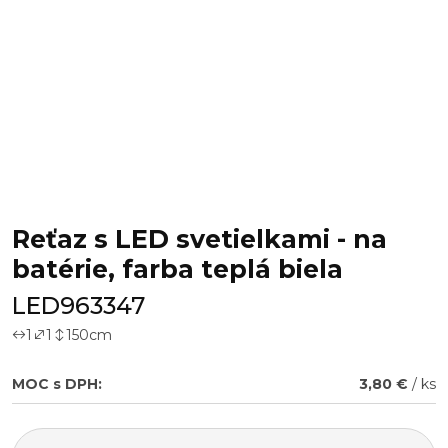
Reťaz s LED svetielkami - na
batérie, farba teplá biela
LED963347
1
1
150
cm
MOC s DPH:
3,80 €
/ ks