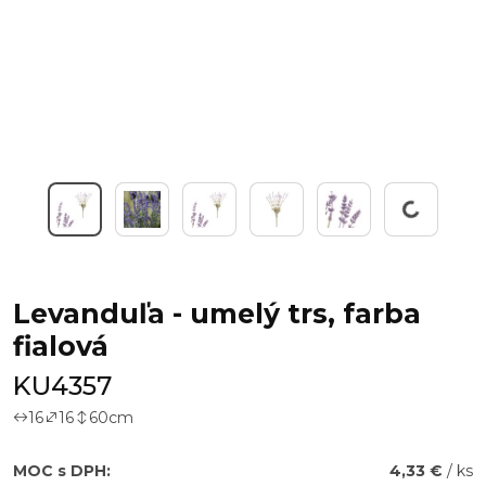
Working...
Levanduľa - umelý trs, farba
fialová
KU4357
16
16
60
cm
MOC s DPH:
4,33 €
/ ks