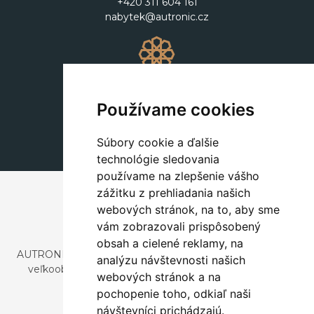
+420 311 604 161
nabytek@autronic.cz
Dekorácie
+420 311 604 182
Používame cookies
dekorace@autronic.cz
Súbory cookie a ďalšie
technológie sledovania
používame na zlepšenie vášho
zážitku z prehliadania našich
webových stránok, na to, aby sme
vám zobrazovali prispôsobený
obsah a cielené reklamy, na
AUTRONIC, s.r.o. je spoločnosť zaoberajúca sa dovozom a
analýzu návštevnosti našich
veľkoobchodným predajom dizajnového aj štýlového
webových stránok a na
nábytku a dekorácií.
pochopenie toho, odkiaľ naši
Česká republika
návštevníci prichádzajú.