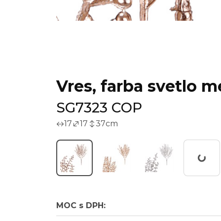
Vres, farba svetlo 
SG7323 COP
17
17
37
cm
Working...
MOC s DPH: