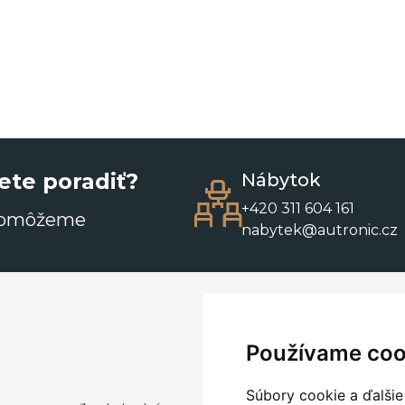
ete poradiť?
Nábytok
+420 311 604 161
pomôžeme
nabytek@autronic.cz
Používame coo
Súbory cookie a ďalšie