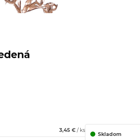
medená
3,45 €
/ ks
Skladom