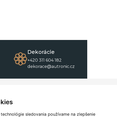
Dekorácie
+420 311 604 182
dekorace@autronic.cz
O spoločnosti
O nákupe
Kontakty
Obchodné podmienky
kies
O nás
Na stiahnutie
 technológie sledovania používame na zlepšenie