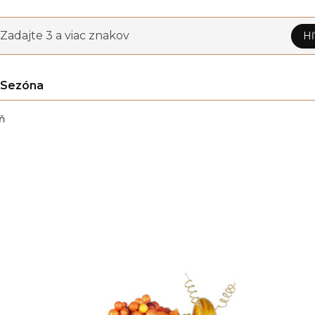
Zadajte 3 a viac znakov
Hľ
Sezóna
ň