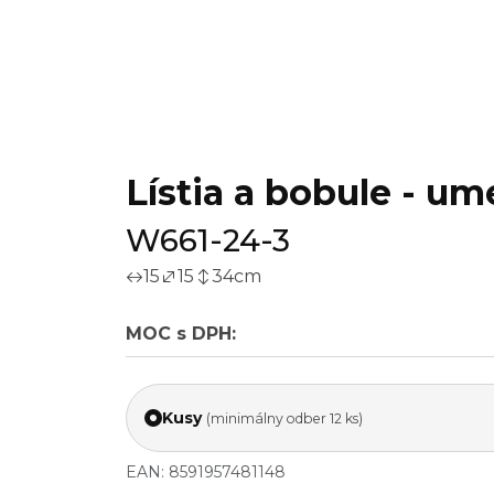
Lístia a bobule - ume
W661-24-3
15
15
34
cm
MOC s DPH:
Kusy
(minimálny odber 12 ks)
EAN: 8591957481148