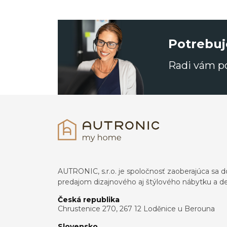
Potrebuj
Radi vám 
AUTRONIC, s.r.o. je spoločnosť zaoberajúca s
predajom dizajnového aj štýlového nábytku a dek
Česká republika
Chrustenice 270, 267 12 Loděnice u Berouna
Slovensko