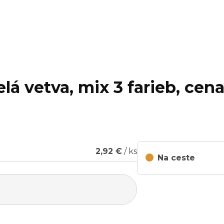
lá vetva, mix 3 farieb, cena
2,92 €
/ ks
Na ceste