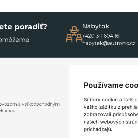
ete poradiť?
Nábytok
+420 311 604 161
pomôžeme
nabytek@autronic.cz
Používame coo
Súbory cookie a ďalšie
a dovozom a veľkoobchodným
vášho zážitku z prehli
orácií.
zobrazovali prispôsobe
našich webových stráno
prichádzajú.