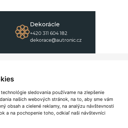
Dekorácie
+420 311 604 182
dekorace@autronic.cz
O spoločnosti
O nákupe
Kontakty
Obchodné podmienky
kies
O nás
Na stiahnutie
 technológie sledovania používame na zlepšenie
adania našich webových stránok, na to, aby sme vám
ný obsah a cielené reklamy, na analýzu návštevnosti
k a na pochopenie toho, odkiaľ naši návštevníci