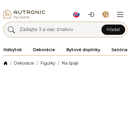
Zadajte 3 a viac znakov
Hľadať
Nábytok
Dekorácie
Bytové doplnky
Sezóna
Dekorácie
Figúrky
Na špajli