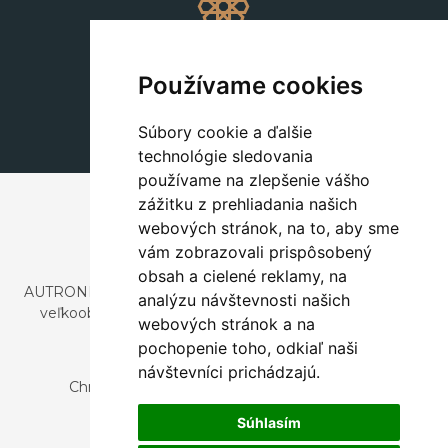
Dekorácie
+420 311 604 182
Používame cookies
dekorace@autronic.cz
Súbory cookie a ďalšie
technológie sledovania
používame na zlepšenie vášho
zážitku z prehliadania našich
webových stránok, na to, aby sme
vám zobrazovali prispôsobený
obsah a cielené reklamy, na
AUTRONIC, s.r.o. je spoločnosť zaoberajúca sa dovozom a
analýzu návštevnosti našich
veľkoobchodným predajom dizajnového aj štýlového
webových stránok a na
nábytku a dekorácií.
pochopenie toho, odkiaľ naši
Česká republika
návštevníci prichádzajú.
Chrustenice 270, 267 12 Loděnice u Berouna
Slovensko
Súhlasím
Nová 366, 032 02 Závažná Poruba