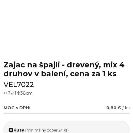
Zajac na špajli - drevený, mix 4
druhov v balení, cena za 1 ks
VEL7022
7
1
38
cm
MOC s DPH:
0,80 €
/ ks
Kusy
(minimálny odber 24 ks)