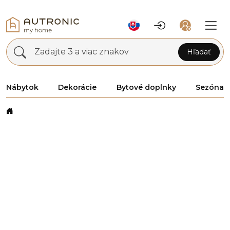
Zadajte 3 a viac znakov
Hľadať
Nábytok
Dekorácie
Bytové doplnky
Sezóna