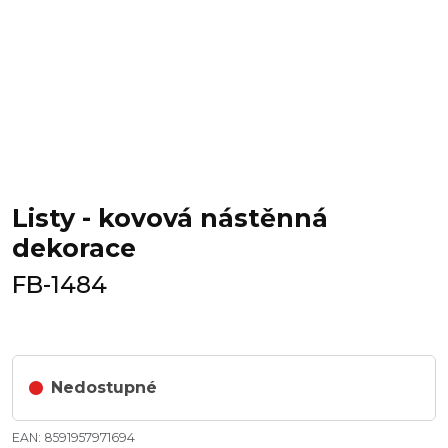
Listy - kovová nástěnná
dekorace
FB-1484
Nedostupné
EAN: 8591957971694