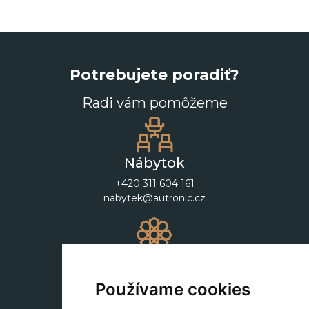
Potrebujete poradiť?
Radi vám pomôžeme
Nábytok
+420 311 604 161
nabytek@autronic.cz
Dekorácie
+420 311 604 182
Používame cookies
dekorace@autronic.cz