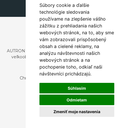
Súbory cookie a ďalšie
technológie sledovania
používame na zlepšenie vášho
zážitku z prehliadania našich
webových stránok, na to, aby sme
vám zobrazovali prispôsobený
obsah a cielené reklamy, na
AUTRONIC, s.r.o. je spoločnosť zaoberajúca sa dovozom a
analýzu návštevnosti našich
veľkoobchodným predajom dizajnového aj štýlového
webových stránok a na
nábytku a dekorácií.
pochopenie toho, odkiaľ naši
Česká republika
návštevníci prichádzajú.
Chrustenice 270, 267 12 Loděnice u Berouna
Slovensko
Súhlasím
Nová 366, 032 02 Závažná Poruba
Odmietam
Zmeniť moje nastavenia