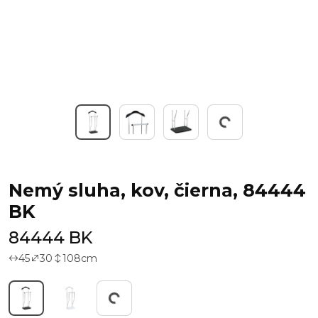
Working...
Nemý sluha, kov, čierna, 84444
BK
84444 BK
45
30
108
cm
Working...