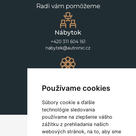
Radi vám pomôžeme
Nábytok
+420 311 604 161
nabytek@autronic.cz
Dekorácie
+420 311 604 182
Používame cookies
dekorace@autronic.cz
Súbory cookie a ďalšie
technológie sledovania
používame na zlepšenie vášho
zážitku z prehliadania našich
webových stránok, na to, aby sme