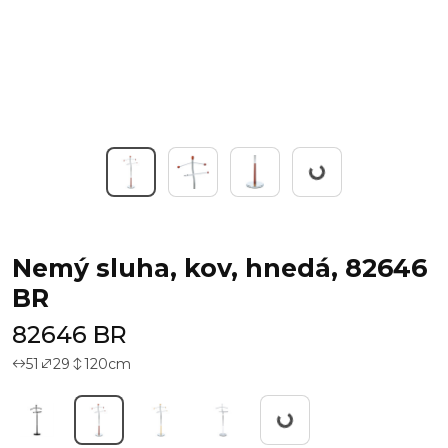
Working...
Nemý sluha, kov, hnedá, 82646
BR
82646 BR
51
29
120
cm
Working...