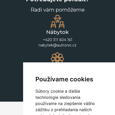
Radi vám pomôžeme
Nábytok
+420 311 604 161
nabytek@autronic.cz
Dekorácie
+420 311 604 182
Používame cookies
dekorace@autronic.cz
Súbory cookie a ďalšie
technológie sledovania
používame na zlepšenie vášho
zážitku z prehliadania našich