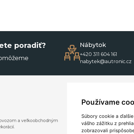
ete poradiť?
Nábytok
+420 311 604 161
pomôžeme
nabytek@autronic.cz
Používame coo
Súbory cookie a ďalšie
a dovozom a veľkoobchodným
vášho zážitku z prehli
orácií.
zobrazovali prispôsobe