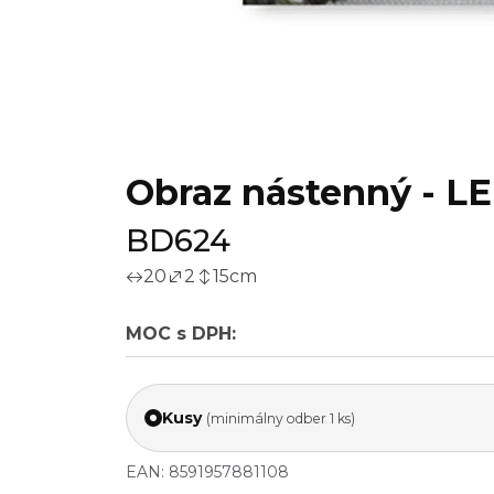
Obraz nástenný - LE
BD624
20
2
15
cm
MOC s DPH:
Kusy
(minimálny odber 1 ks)
EAN: 8591957881108