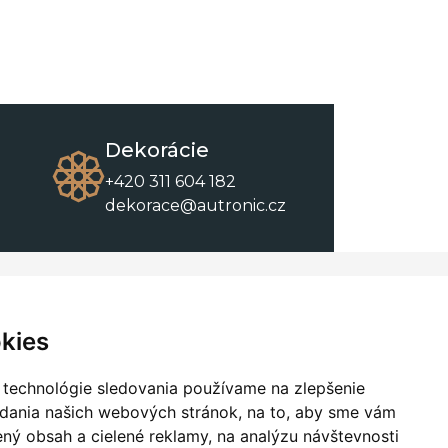
Dekorácie
+420 311 604 182
dekorace@autronic.cz
O spoločnosti
O nákupe
Kontakty
Obchodné podmienky
kies
O nás
Na stiahnutie
 technológie sledovania používame na zlepšenie
adania našich webových stránok, na to, aby sme vám
ný obsah a cielené reklamy, na analýzu návštevnosti