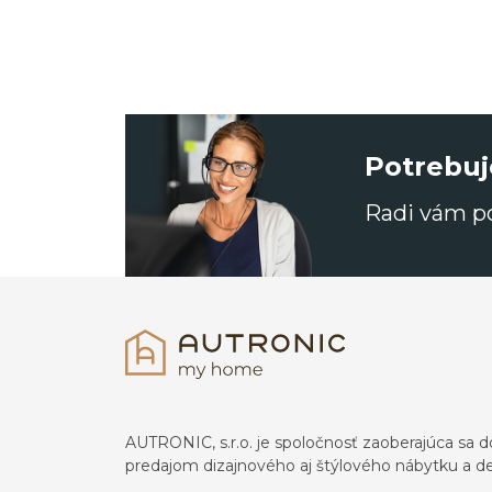
Potrebuj
Radi vám 
AUTRONIC, s.r.o. je spoločnosť zaoberajúca s
predajom dizajnového aj štýlového nábytku a dek