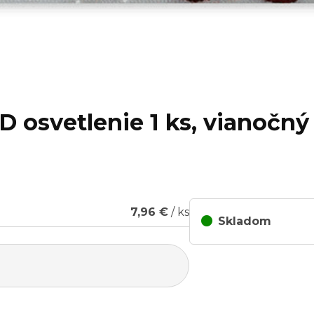
D osvetlenie 1 ks, vianočn
7,96 €
/ ks
Skladom