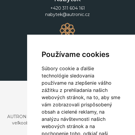
+420 311 604 161
nabytek@autronic.cz
Dekorácie
+420 311 604 182
Používame cookies
dekorace@autronic.cz
Súbory cookie a ďalšie
technológie sledovania
používame na zlepšenie vášho
zážitku z prehliadania našich
webových stránok, na to, aby sme
vám zobrazovali prispôsobený
obsah a cielené reklamy, na
AUTRONIC, s.r.o. je spoločnosť zaoberajúca sa dovozom a
analýzu návštevnosti našich
veľkoobchodným predajom dizajnového aj štýlového
webových stránok a na
nábytku a dekorácií.
pochopenie toho, odkiaľ naši