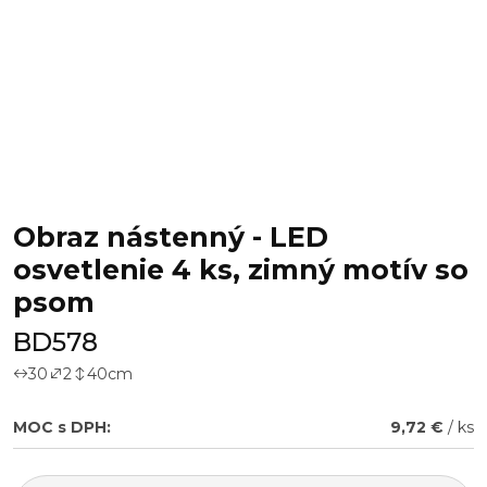
Obraz nástenný - LED
osvetlenie 4 ks, zimný motív so
psom
BD578
30
2
40
cm
MOC s DPH:
9,72 €
/ ks