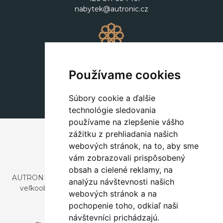
nabytek@autronic.cz
Dekorácie
+420 311 604 182
Používame cookies
dekorace@autronic.cz
Súbory cookie a ďalšie
technológie sledovania
používame na zlepšenie vášho
zážitku z prehliadania našich
webových stránok, na to, aby sme
vám zobrazovali prispôsobený
obsah a cielené reklamy, na
AUTRONIC, s.r.o. je spoločnosť zaoberajúca sa dovozom a
analýzu návštevnosti našich
veľkoobchodným predajom dizajnového aj štýlového
webových stránok a na
nábytku a dekorácií.
pochopenie toho, odkiaľ naši
Česká republika
návštevníci prichádzajú.