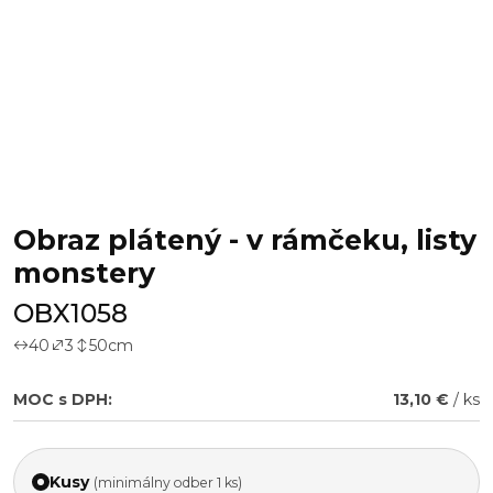
Obraz plátený - v rámčeku, listy
monstery
OBX1058
40
3
50
cm
MOC s DPH:
13,10 €
/ ks
Kusy
(minimálny odber 1 ks)