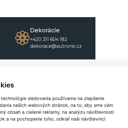
Dekorácie
+420 311 604 182
dekorace@autronic.cz
O spoločnosti
O nákupe
Kontakty
Obchodné podmienky
kies
O nás
Na stiahnutie
 technológie sledovania používame na zlepšenie
adania našich webových stránok, na to, aby sme vám
ný obsah a cielené reklamy, na analýzu návštevnosti
k a na pochopenie toho, odkiaľ naši návštevníci