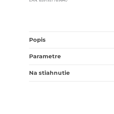
EAN: 8591957789640
Popis
Parametre
Na stiahnutie