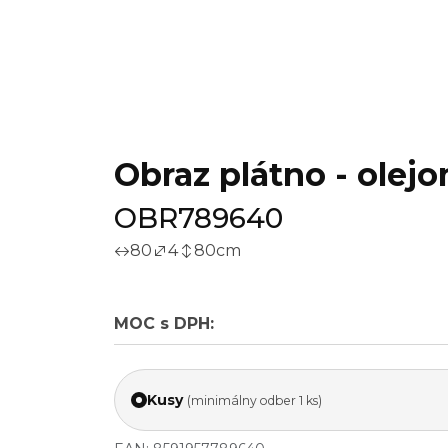
Obraz plátno - olej
OBR789640
80
4
80
cm
MOC s DPH:
Kusy
(minimálny odber 1 ks)