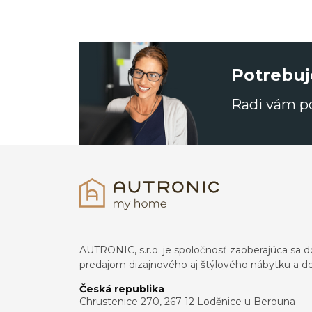
Potrebuj
Radi vám 
AUTRONIC, s.r.o. je spoločnosť zaoberajúca s
predajom dizajnového aj štýlového nábytku a dek
Česká republika
Chrustenice 270, 267 12 Loděnice u Berouna