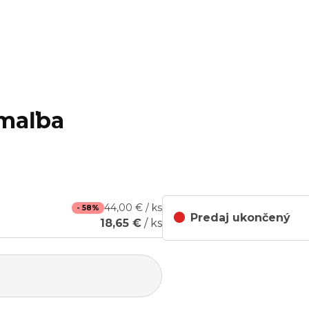
omaľba
44,00 € / ks
- 58%
Predaj ukončený
18,65 €
/ ks