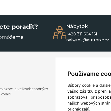
ete poradiť?
Nábytok
+420 311 604 161
pomôžeme
nabytek@autronic.cz
Používame coo
Súbory cookie a ďalšie
a dovozom a veľkoobchodným
vášho zážitku z prehli
orácií.
zobrazovali prispôsobe
našich webových stráno
prichádzajú.