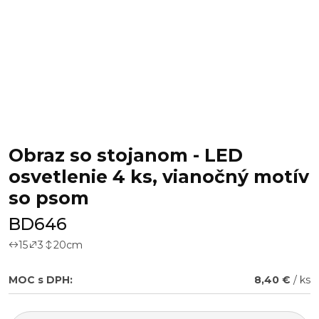
Obraz so stojanom - LED
osvetlenie 4 ks, vianočný motív
so psom
BD646
15
3
20
cm
MOC s DPH:
8,40 €
/ ks