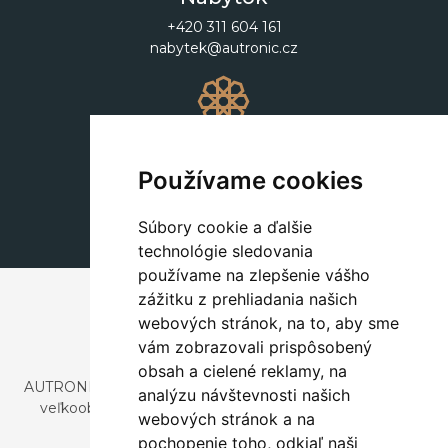
+420 311 604 161
nabytek@autronic.cz
Dekorácie
+420 311 604 182
Používame cookies
dekorace@autronic.cz
Súbory cookie a ďalšie
technológie sledovania
používame na zlepšenie vášho
zážitku z prehliadania našich
webových stránok, na to, aby sme
vám zobrazovali prispôsobený
obsah a cielené reklamy, na
AUTRONIC, s.r.o. je spoločnosť zaoberajúca sa dovozom a
analýzu návštevnosti našich
veľkoobchodným predajom dizajnového aj štýlového
webových stránok a na
nábytku a dekorácií.
pochopenie toho, odkiaľ naši