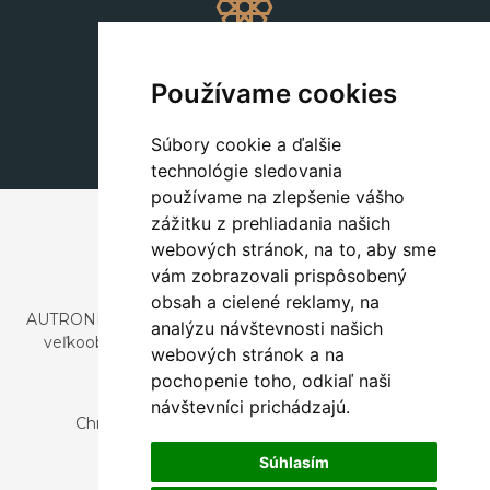
Dekorácie
+420 311 604 182
Používame cookies
dekorace@autronic.cz
Súbory cookie a ďalšie
technológie sledovania
používame na zlepšenie vášho
zážitku z prehliadania našich
webových stránok, na to, aby sme
vám zobrazovali prispôsobený
obsah a cielené reklamy, na
AUTRONIC, s.r.o. je spoločnosť zaoberajúca sa dovozom a
analýzu návštevnosti našich
veľkoobchodným predajom dizajnového aj štýlového
webových stránok a na
nábytku a dekorácií.
pochopenie toho, odkiaľ naši
Česká republika
návštevníci prichádzajú.
Chrustenice 270, 267 12 Loděnice u Berouna
Slovensko
Súhlasím
Nová 366, 032 02 Závažná Poruba