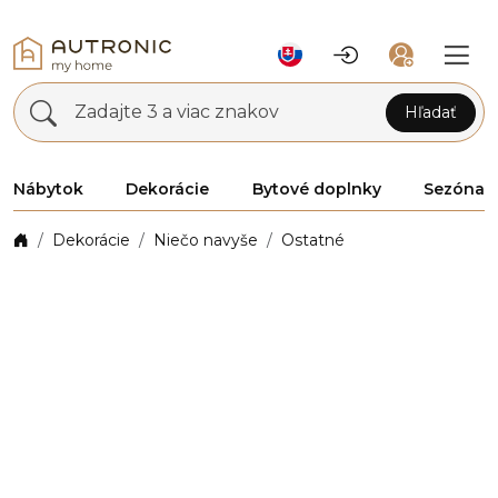
Zadajte 3 a viac znakov
Hľadať
Nábytok
Dekorácie
Bytové doplnky
Sezóna
Dekorácie
Niečo navyše
Ostatné