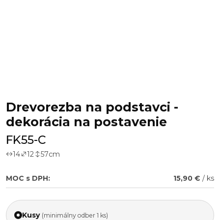
Drevorezba na podstavci -
dekorácia na postavenie
FK55-C
14
12
57
cm
MOC s DPH:
15,90 €
/ ks
Kusy
(minimálny odber 1 ks)