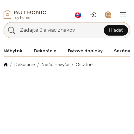
Zadajte 3 a viac znakov
Hľadať
Nábytok
Dekorácie
Bytové doplnky
Sezóna
Dekorácie
Niečo navyše
Ostatné