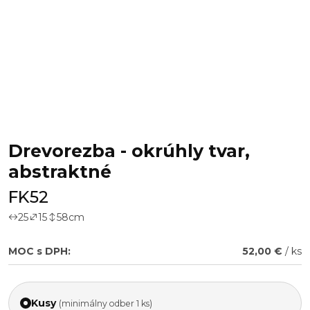
Drevorezba - okrúhly tvar,
abstraktné
FK52
25
15
58
cm
MOC s DPH:
52,00 €
/ ks
Kusy
(minimálny odber 1 ks)