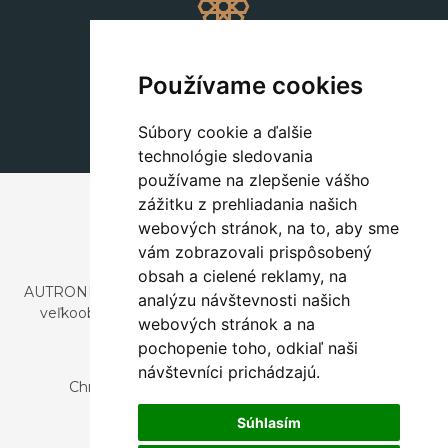
Dekorácie
+420 311 604 182
Používame cookies
dekorace@autronic.cz
Súbory cookie a ďalšie
technológie sledovania
používame na zlepšenie vášho
zážitku z prehliadania našich
webových stránok, na to, aby sme
vám zobrazovali prispôsobený
obsah a cielené reklamy, na
AUTRONIC, s.r.o. je spoločnosť zaoberajúca sa dovozom a
analýzu návštevnosti našich
veľkoobchodným predajom dizajnového aj štýlového
webových stránok a na
nábytku a dekorácií.
pochopenie toho, odkiaľ naši
Česká republika
návštevníci prichádzajú.
Chrustenice 270, 267 12 Loděnice u Berouna
Slovensko
Súhlasím
Nová 366, 032 02 Závažná Poruba