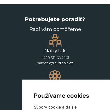
Potrebujete poradiť?
Radi vám pomôžeme
Nábytok
+420 311 604 161
nabytek@autronic.cz
Dekorácie
+420 311 604 182
Používame cookies
dekorace@autronic.cz
Súbory cookie a ďalšie