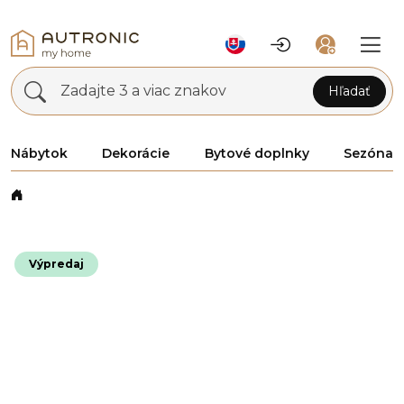
Zadajte 3 a viac znakov
Hľadať
Nábytok
Dekorácie
Bytové doplnky
Sezóna
Výpredaj