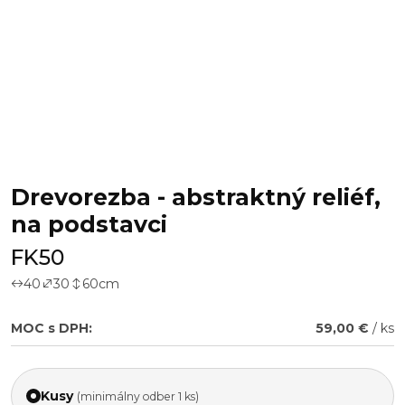
Drevorezba - abstraktný reliéf,
na podstavci
FK50
40
30
60
cm
MOC s DPH:
59,00 €
/ ks
Kusy
(minimálny odber 1 ks)