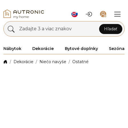
Zadajte 3 a viac znakov
Hľadať
Nábytok
Dekorácie
Bytové doplnky
Sezóna
Dekorácie
Niečo navyše
Ostatné