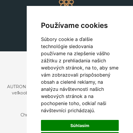
Dekorácie
+420 311 604 182
Používame cookies
dekorace@autronic.cz
Súbory cookie a ďalšie
technológie sledovania
používame na zlepšenie vášho
zážitku z prehliadania našich
webových stránok, na to, aby sme
vám zobrazovali prispôsobený
obsah a cielené reklamy, na
AUTRONIC, s.r.o. je spoločnosť zaoberajúca sa dovozom a
analýzu návštevnosti našich
veľkoobchodným predajom dizajnového aj štýlového
webových stránok a na
nábytku a dekorácií.
pochopenie toho, odkiaľ naši
Česká republika
návštevníci prichádzajú.
Chrustenice 270, 267 12 Loděnice u Berouna
Slovensko
Súhlasím
Nová 366, 032 02 Závažná Poruba