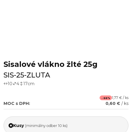
Sisalové vlákno žlté 25g
SIS-25-ZLUTA
10
4
17
cm
1,77 € / ks
- 66%
MOC s DPH:
0,60 €
/ ks
Kusy
(minimálny odber 10 ks)