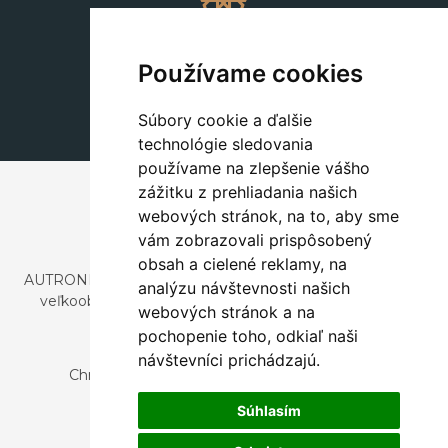
Dekorácie
+420 311 604 182
Používame cookies
dekorace@autronic.cz
Súbory cookie a ďalšie
technológie sledovania
používame na zlepšenie vášho
zážitku z prehliadania našich
webových stránok, na to, aby sme
vám zobrazovali prispôsobený
obsah a cielené reklamy, na
AUTRONIC, s.r.o. je spoločnosť zaoberajúca sa dovozom a
analýzu návštevnosti našich
veľkoobchodným predajom dizajnového aj štýlového
webových stránok a na
nábytku a dekorácií.
pochopenie toho, odkiaľ naši
Česká republika
návštevníci prichádzajú.
Chrustenice 270, 267 12 Loděnice u Berouna
Slovensko
Súhlasím
Nová 366, 032 02 Závažná Poruba