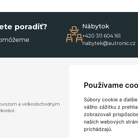
ete poradiť?
Nábytok
+420 311 604 161
pomôžeme
nabytek@autronic.cz
Používame coo
Súbory cookie a ďalšie
a dovozom a veľkoobchodným
vášho zážitku z prehli
orácií.
zobrazovali prispôsobe
našich webových stráno
prichádzajú.