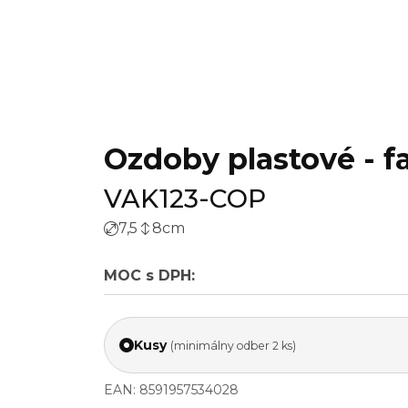
Ozdoby plastové - fa
VAK123-COP
7,5
8
cm
MOC s DPH:
Kusy
(minimálny odber 2 ks)
EAN: 8591957534028