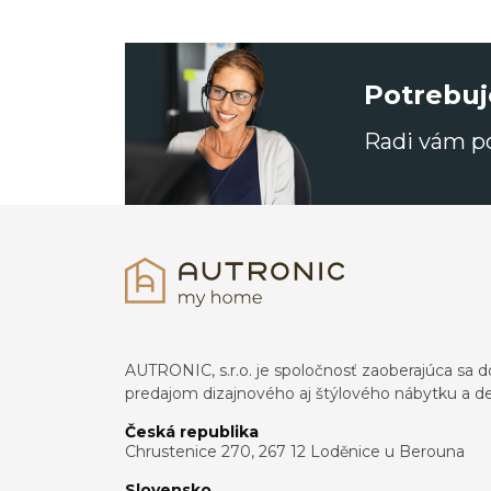
Potrebuj
Radi vám 
AUTRONIC, s.r.o. je spoločnosť zaoberajúca s
predajom dizajnového aj štýlového nábytku a dek
Česká republika
Chrustenice 270, 267 12 Loděnice u Berouna
Slovensko