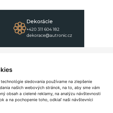
Dekorácie
+420 311 604 182
dekorace@autronic.cz
O spoločnosti
O nákupe
Kontakty
Obchodné podmienky
kies
O nás
Na stiahnutie
 technológie sledovania používame na zlepšenie
adania našich webových stránok, na to, aby sme vám
ný obsah a cielené reklamy, na analýzu návštevnosti
k a na pochopenie toho, odkiaľ naši návštevníci