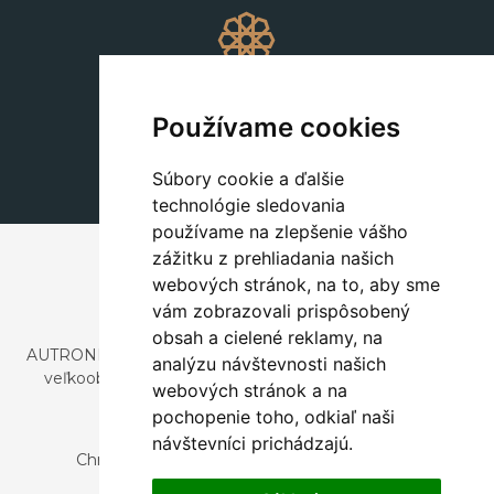
Dekorácie
+420 311 604 182
Používame cookies
dekorace@autronic.cz
Súbory cookie a ďalšie
technológie sledovania
používame na zlepšenie vášho
zážitku z prehliadania našich
webových stránok, na to, aby sme
vám zobrazovali prispôsobený
obsah a cielené reklamy, na
AUTRONIC, s.r.o. je spoločnosť zaoberajúca sa dovozom a
analýzu návštevnosti našich
veľkoobchodným predajom dizajnového aj štýlového
webových stránok a na
nábytku a dekorácií.
pochopenie toho, odkiaľ naši
Česká republika
návštevníci prichádzajú.
Chrustenice 270, 267 12 Loděnice u Berouna