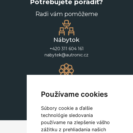
Potrebujete poradiť?
Radi vám pomôžeme
Nábytok
+420 311 604 161
nabytek@autronic.cz
Dekorácie
+420 311 604 182
Používame cookies
dekorace@autronic.cz
Súbory cookie a ďalšie
technológie sledovania
používame na zlepšenie vášho
zážitku z prehliadania našich