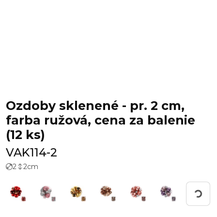
Ozdoby sklenené - pr. 2 cm,
farba ružová, cena za balenie
(12 ks)
VAK114-2
2
2
cm
Working.