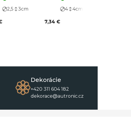
2,5
3
cm
4
4
cm
€
7,34 €
8,04 €
Dekorácie
+420 311 604 182
dekorace@autronic.cz
O spoločnosti
O nákupe