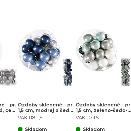
é - pr.
Ozdoby sklenené - pr.
Ozdoby sklenené - pr
á, cena
1,5 cm, modrej a šedej,
1,5 cm, zeleno-šedo-
s)
cena za balenie (72
biele, cena za balenie
VAK108-1,5
VAK110-1,5
ks)
(72 ks)
Skladom
Skladom