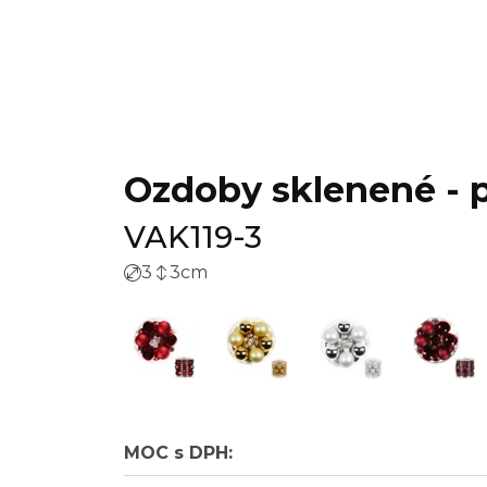
Ozdoby sklenené - pr
VAK119-3
3
3
cm
MOC s DPH: