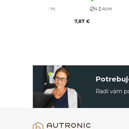
2
2
cm
4
4
cm
7,87 €
Potrebuj
Radi vám 