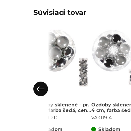
Súvisiaci tovar
Ozdoby sklenené - pr.
Ozdoby sklenen
2 cm, farba šedá, cena
4 cm, farba šed
za balenie (48 ks)
za balenie (18 k
VAK119-2D
VAK119-4
Skladom
Skladom