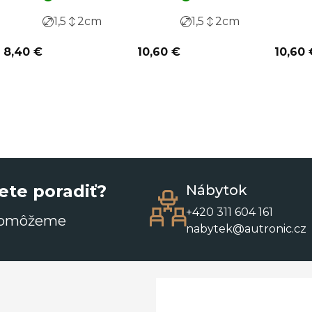
1,5
2
cm
1,5
2
cm
8,40 €
10,60 €
10,60 
ete poradiť?
Nábytok
+420 311 604 161
pomôžeme
nabytek@autronic.cz