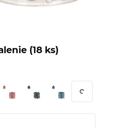
lenie (18 ks)
Working...