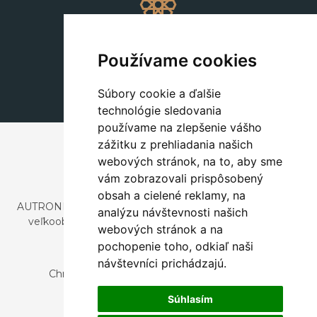
Dekorácie
+420 311 604 182
Používame cookies
dekorace@autronic.cz
Súbory cookie a ďalšie
technológie sledovania
používame na zlepšenie vášho
zážitku z prehliadania našich
webových stránok, na to, aby sme
vám zobrazovali prispôsobený
obsah a cielené reklamy, na
AUTRONIC, s.r.o. je spoločnosť zaoberajúca sa dovozom a
analýzu návštevnosti našich
veľkoobchodným predajom dizajnového aj štýlového
webových stránok a na
nábytku a dekorácií.
pochopenie toho, odkiaľ naši
Česká republika
návštevníci prichádzajú.
Chrustenice 270, 267 12 Loděnice u Berouna
Slovensko
Súhlasím
Nová 366, 032 02 Závažná Poruba