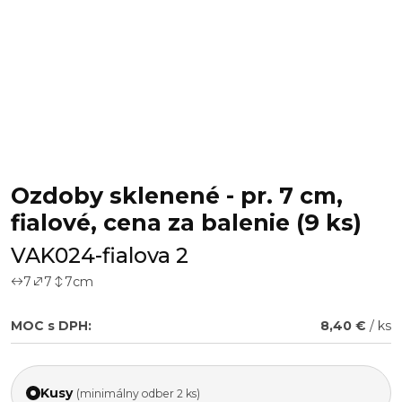
Ozdoby sklenené - pr. 7 cm,
fialové, cena za balenie (9 ks)
VAK024-fialova 2
7
7
7
cm
MOC s DPH:
8,40 €
/ ks
Kusy
(minimálny odber 2 ks)