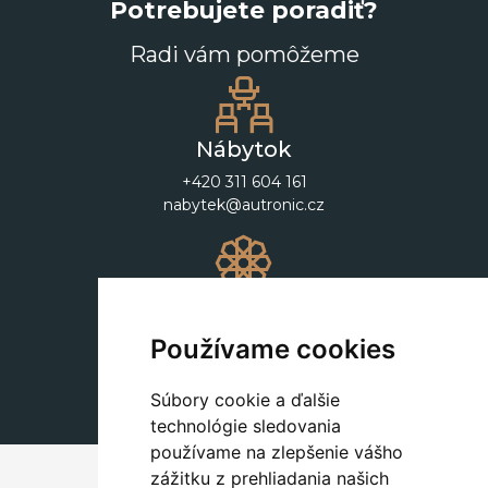
Potrebujete poradiť?
Radi vám pomôžeme
Nábytok
+420 311 604 161
nabytek@autronic.cz
Dekorácie
+420 311 604 182
Používame cookies
dekorace@autronic.cz
Súbory cookie a ďalšie
technológie sledovania
používame na zlepšenie vášho
zážitku z prehliadania našich