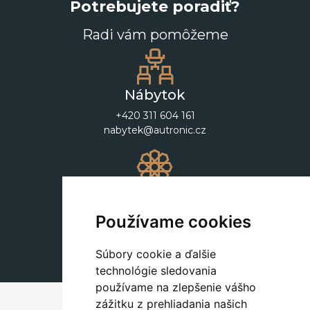
Potrebujete poradiť?
Radi vám pomôžeme
Nábytok
+420 311 604 161
nabytek@autronic.cz
Dekorácie
+420 311 604 182
Používame cookies
dekorace@autronic.cz
Súbory cookie a ďalšie
technológie sledovania
používame na zlepšenie vášho
zážitku z prehliadania našich