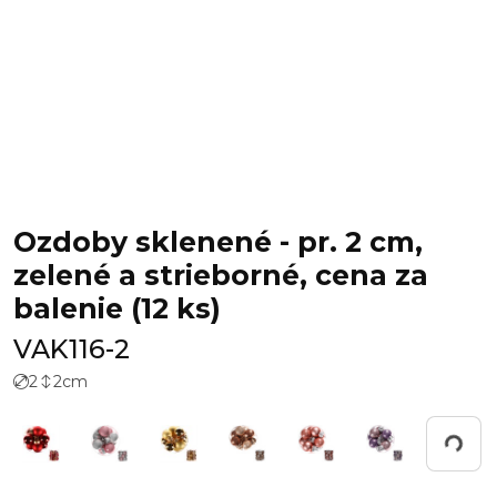
Ozdoby sklenené - pr. 2 cm,
zelené a strieborné, cena za
balenie (12 ks)
VAK116-2
2
2
cm
Working...