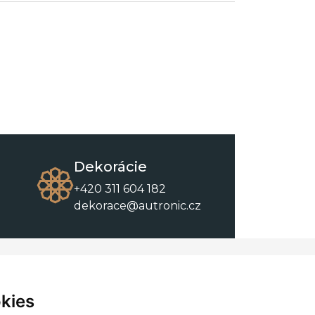
Dekorácie
+420 311 604 182
dekorace@autronic.cz
O spoločnosti
O nákupe
Kontakty
Obchodné podmienky
kies