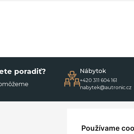
ete poradiť?
Nábytok
+420 311 604 161
pomôžeme
nabytek@autronic.cz
Používame coo