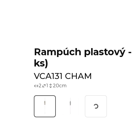
Rampúch plastový - 
ks)
VCA131 CHAM
2
1
20
cm
Working...