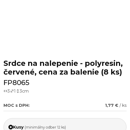
Srdce na nalepenie - polyresin,
červené, cena za balenie (8 ks)
FP8065
3
1
3
cm
MOC s DPH:
1,77 €
/ ks
Kusy
(minimálny odber 12 ks)