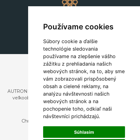
Dekorácie
+420 311 604 182
Používame cookies
dekorace@autronic.cz
Súbory cookie a ďalšie
technológie sledovania
používame na zlepšenie vášho
zážitku z prehliadania našich
webových stránok, na to, aby sme
vám zobrazovali prispôsobený
obsah a cielené reklamy, na
AUTRONIC, s.r.o. je spoločnosť zaoberajúca sa dovozom a
analýzu návštevnosti našich
veľkoobchodným predajom dizajnového aj štýlového
webových stránok a na
nábytku a dekorácií.
pochopenie toho, odkiaľ naši
Česká republika
návštevníci prichádzajú.
Chrustenice 270, 267 12 Loděnice u Berouna
Slovensko
Súhlasím
Nová 366, 032 02 Závažná Poruba