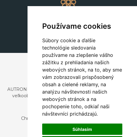
Dekorácie
+420 311 604 182
Používame cookies
dekorace@autronic.cz
Súbory cookie a ďalšie
technológie sledovania
používame na zlepšenie vášho
zážitku z prehliadania našich
webových stránok, na to, aby sme
vám zobrazovali prispôsobený
obsah a cielené reklamy, na
AUTRONIC, s.r.o. je spoločnosť zaoberajúca sa dovozom a
analýzu návštevnosti našich
veľkoobchodným predajom dizajnového aj štýlového
webových stránok a na
nábytku a dekorácií.
pochopenie toho, odkiaľ naši
Česká republika
návštevníci prichádzajú.
Chrustenice 270, 267 12 Loděnice u Berouna
Slovensko
Súhlasím
Nová 366, 032 02 Závažná Poruba