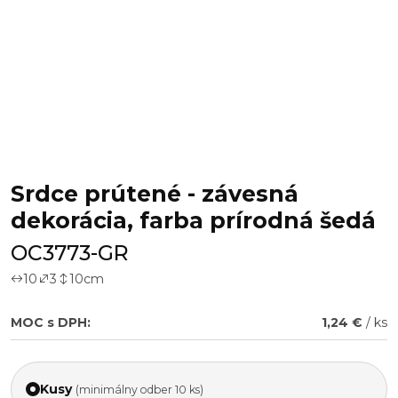
Srdce prútené - závesná
dekorácia, farba prírodná šedá
OC3773-GR
10
3
10
cm
MOC s DPH:
1,24 €
/ ks
Kusy
(minimálny odber 10 ks)