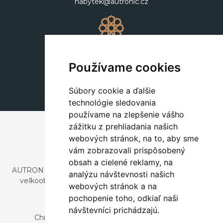
nabytek@autronic.cz
Dekorácie
+420 311 604 182
Používame cookies
dekorace@autronic.cz
Súbory cookie a ďalšie
technológie sledovania
používame na zlepšenie vášho
zážitku z prehliadania našich
webových stránok, na to, aby sme
vám zobrazovali prispôsobený
obsah a cielené reklamy, na
AUTRONIC, s.r.o. je spoločnosť zaoberajúca sa dovozom a
analýzu návštevnosti našich
veľkoobchodným predajom dizajnového aj štýlového
webových stránok a na
nábytku a dekorácií.
pochopenie toho, odkiaľ naši
Česká republika
návštevníci prichádzajú.
Chrustenice 270, 267 12 Loděnice u Berouna