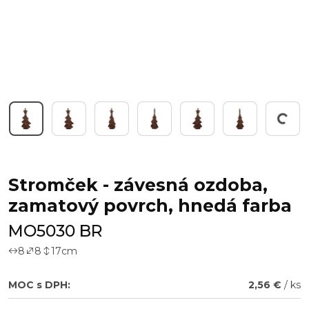
Working...
Stromček - závesná ozdoba,
zamatový povrch, hnedá farba
MO5030 BR
8
8
17
cm
MOC s DPH:
2,56 €
/ ks