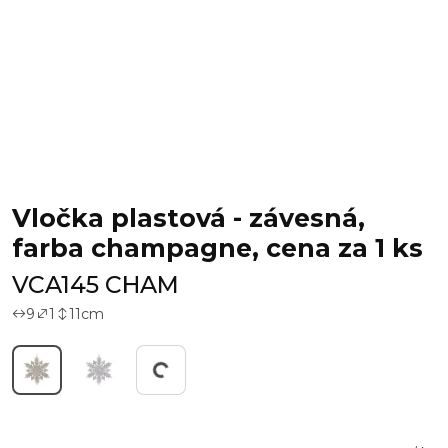
Vločka plastová - závesná,
farba champagne, cena za 1 ks
VCA145 CHAM
9
1
11
cm
Working...