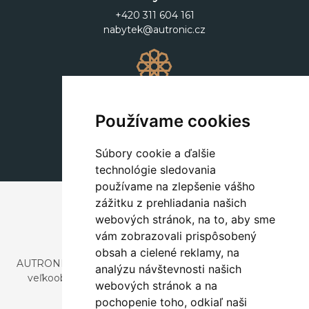
+420 311 604 161
nabytek@autronic.cz
Dekorácie
+420 311 604 182
Používame cookies
dekorace@autronic.cz
Súbory cookie a ďalšie
technológie sledovania
používame na zlepšenie vášho
zážitku z prehliadania našich
webových stránok, na to, aby sme
vám zobrazovali prispôsobený
obsah a cielené reklamy, na
AUTRONIC, s.r.o. je spoločnosť zaoberajúca sa dovozom a
analýzu návštevnosti našich
veľkoobchodným predajom dizajnového aj štýlového
webových stránok a na
nábytku a dekorácií.
pochopenie toho, odkiaľ naši