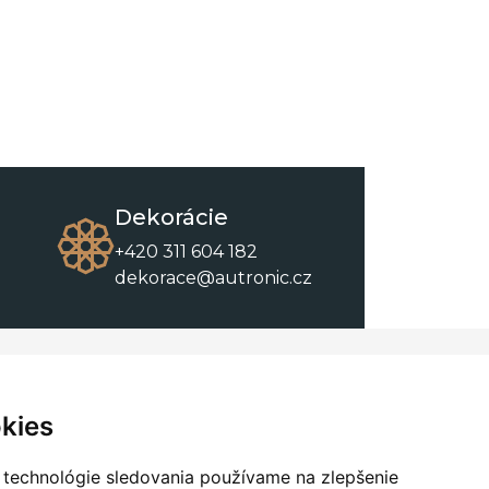
Dekorácie
+420 311 604 182
dekorace@autronic.cz
O spoločnosti
O nákupe
Kontakty
Obchodné podmienky
kies
O nás
Na stiahnutie
 technológie sledovania používame na zlepšenie