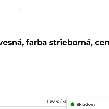
vesná, farba strieborná, cen
1,68 €
/ ks
Skladom