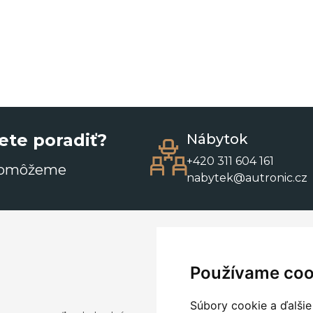
ete poradiť?
Nábytok
+420 311 604 161
pomôžeme
nabytek@autronic.cz
Používame coo
Súbory cookie a ďalšie