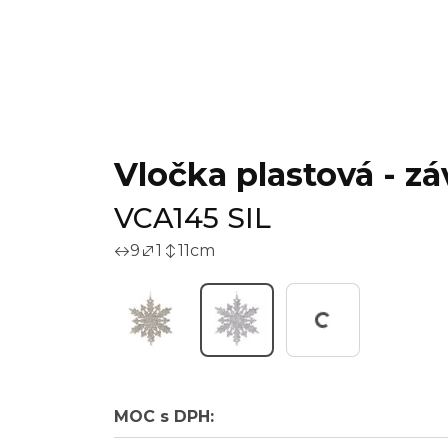
Vločka plastová - zá
VCA145 SIL
9
1
11
cm
Working...
MOC s DPH: