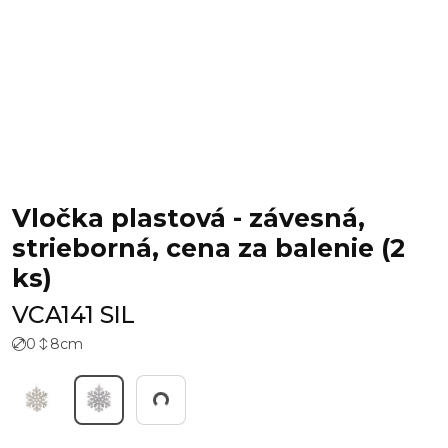
Vločka plastová - závesná,
strieborná, cena za balenie (2
ks)
VCA141 SIL
0
8
cm
Working...