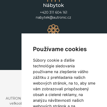
Nábytok
+420 311 604 161
nabytek@autronic.cz
Dekorácie
+420 311 604 182
Používame cookies
dekorace@autronic.cz
Súbory cookie a ďalšie
technológie sledovania
používame na zlepšenie vášho
zážitku z prehliadania našich
webových stránok, na to, aby sme
vám zobrazovali prispôsobený
obsah a cielené reklamy, na
AUTRONIC, s.r.o. je spoločnosť zaoberajúca sa dovozom a
analýzu návštevnosti našich
veľkoobchodným predajom dizajnového aj štýlového
webových stránok a na