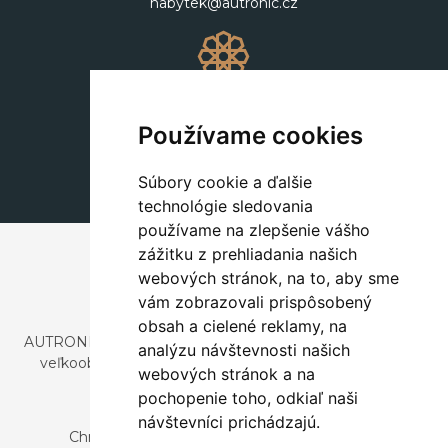
nabytek@autronic.cz
Dekorácie
+420 311 604 182
Používame cookies
dekorace@autronic.cz
Súbory cookie a ďalšie
technológie sledovania
používame na zlepšenie vášho
zážitku z prehliadania našich
webových stránok, na to, aby sme
vám zobrazovali prispôsobený
obsah a cielené reklamy, na
AUTRONIC, s.r.o. je spoločnosť zaoberajúca sa dovozom a
analýzu návštevnosti našich
veľkoobchodným predajom dizajnového aj štýlového
webových stránok a na
nábytku a dekorácií.
pochopenie toho, odkiaľ naši
Česká republika
návštevníci prichádzajú.
Chrustenice 270, 267 12 Loděnice u Berouna