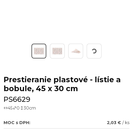
Working...
Prestieranie plastové - lístie a
bobule, 45 x 30 cm
PS6629
45
0
30
cm
MOC s DPH:
2,03 €
/ ks