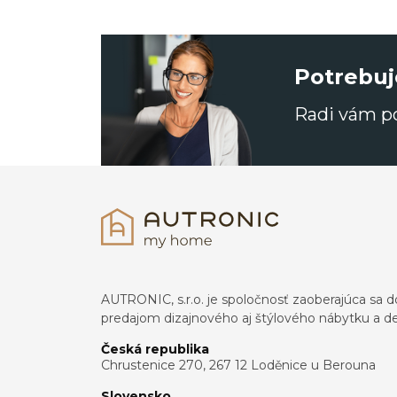
Potrebuj
Radi vám 
AUTRONIC, s.r.o. je spoločnosť zaoberajúca s
predajom dizajnového aj štýlového nábytku a dek
Česká republika
Chrustenice 270, 267 12 Loděnice u Berouna
Slovensko