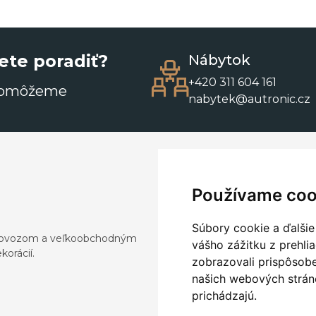
ete poradiť?
Nábytok
+420 311 604 161
pomôžeme
nabytek@autronic.cz
Používame coo
Súbory cookie a ďalšie
a dovozom a veľkoobchodným
vášho zážitku z prehli
orácií.
zobrazovali prispôsobe
našich webových stráno
prichádzajú.