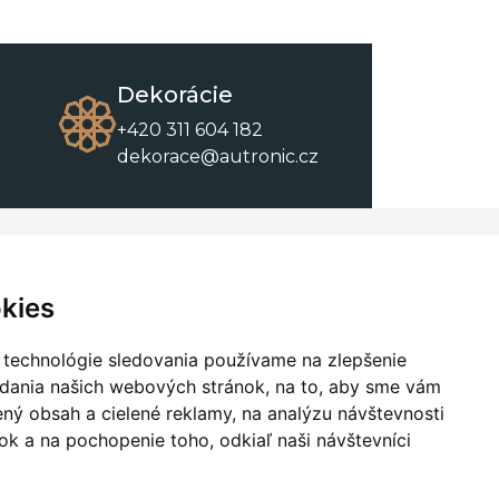
Dekorácie
+420 311 604 182
dekorace@autronic.cz
O spoločnosti
O nákupe
Kontakty
Obchodné podmienky
kies
O nás
Na stiahnutie
 technológie sledovania používame na zlepšenie
adania našich webových stránok, na to, aby sme vám
ný obsah a cielené reklamy, na analýzu návštevnosti
k a na pochopenie toho, odkiaľ naši návštevníci