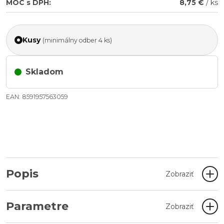
MOC s DPH:
8,75 €
/ ks
Kusy
(minimálny odber 4 ks)
Skladom
EAN: 8591957563059
Popis
Zobraziť
Parametre
Zobraziť