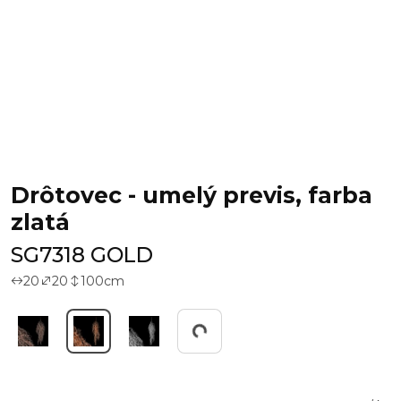
Drôtovec - umelý previs, farba
zlatá
SG7318 GOLD
20
20
100
cm
Working...