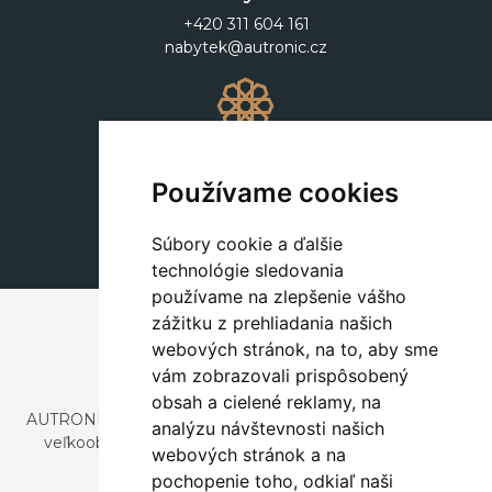
+420 311 604 161
nabytek@autronic.cz
Dekorácie
+420 311 604 182
Používame cookies
dekorace@autronic.cz
Súbory cookie a ďalšie
technológie sledovania
používame na zlepšenie vášho
zážitku z prehliadania našich
webových stránok, na to, aby sme
vám zobrazovali prispôsobený
obsah a cielené reklamy, na
AUTRONIC, s.r.o. je spoločnosť zaoberajúca sa dovozom a
analýzu návštevnosti našich
veľkoobchodným predajom dizajnového aj štýlového
webových stránok a na
nábytku a dekorácií.
pochopenie toho, odkiaľ naši