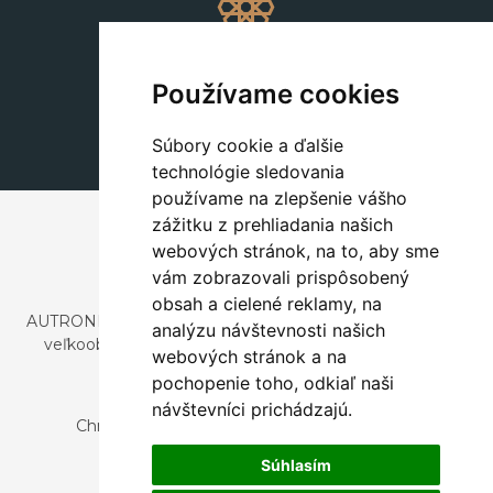
Dekorácie
+420 311 604 182
Používame cookies
dekorace@autronic.cz
Súbory cookie a ďalšie
technológie sledovania
používame na zlepšenie vášho
zážitku z prehliadania našich
webových stránok, na to, aby sme
vám zobrazovali prispôsobený
obsah a cielené reklamy, na
AUTRONIC, s.r.o. je spoločnosť zaoberajúca sa dovozom a
analýzu návštevnosti našich
veľkoobchodným predajom dizajnového aj štýlového
webových stránok a na
nábytku a dekorácií.
pochopenie toho, odkiaľ naši
Česká republika
návštevníci prichádzajú.
Chrustenice 270, 267 12 Loděnice u Berouna
Slovensko
Súhlasím
Nová 366, 032 02 Závažná Poruba