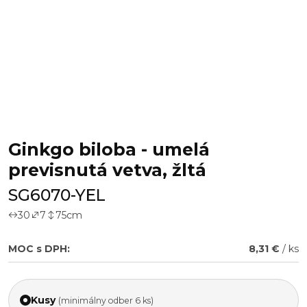
Ginkgo biloba - umelá
previsnutá vetva, žltá
SG6070-YEL
30
7
75
cm
MOC s DPH:
8,31 €
/ ks
Kusy
(minimálny odber 6 ks)