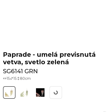
Paprade - umelá previsnutá
vetva, svetlo zelená
SG6141 GRN
15
15
80
cm
Working...