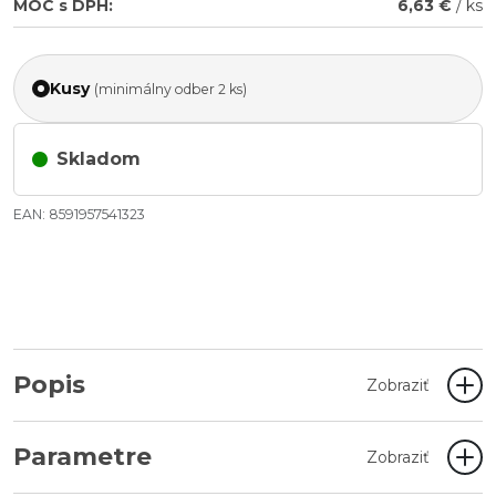
MOC s DPH:
6,63 €
/ ks
Kusy
(minimálny odber 2 ks)
Skladom
EAN: 8591957541323
Popis
Zobraziť
Parametre
Zobraziť