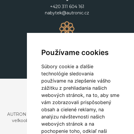
+420 311 604 161
nabytek@autronic.cz
Dekorácie
+420 311 604 182
Používame cookies
dekorace@autronic.cz
Súbory cookie a ďalšie
technológie sledovania
používame na zlepšenie vášho
zážitku z prehliadania našich
webových stránok, na to, aby sme
vám zobrazovali prispôsobený
obsah a cielené reklamy, na
AUTRONIC, s.r.o. je spoločnosť zaoberajúca sa dovozom a
analýzu návštevnosti našich
veľkoobchodným predajom dizajnového aj štýlového
webových stránok a na
nábytku a dekorácií.
pochopenie toho, odkiaľ naši