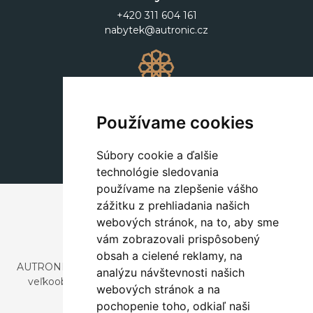
+420 311 604 161
nabytek@autronic.cz
Dekorácie
+420 311 604 182
Používame cookies
dekorace@autronic.cz
Súbory cookie a ďalšie
technológie sledovania
používame na zlepšenie vášho
zážitku z prehliadania našich
webových stránok, na to, aby sme
vám zobrazovali prispôsobený
obsah a cielené reklamy, na
AUTRONIC, s.r.o. je spoločnosť zaoberajúca sa dovozom a
analýzu návštevnosti našich
veľkoobchodným predajom dizajnového aj štýlového
webových stránok a na
nábytku a dekorácií.
pochopenie toho, odkiaľ naši