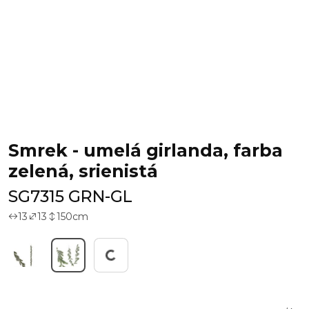
Smrek - umelá girlanda, farba
zelená, srienistá
SG7315 GRN-GL
13
13
150
cm
Working...