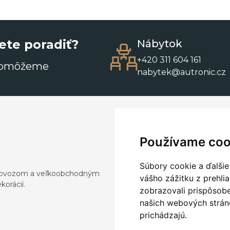
ete poradiť?
Nábytok
+420 311 604 161
pomôžeme
nabytek@autronic.cz
Používame coo
Súbory cookie a ďalšie
a dovozom a veľkoobchodným
vášho zážitku z prehli
orácií.
zobrazovali prispôsobe
našich webových stráno
prichádzajú.