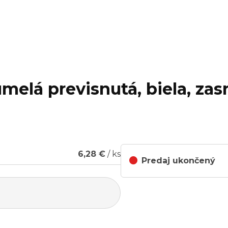
umelá previsnutá, biela, za
6,28 €
/ ks
Predaj ukončený