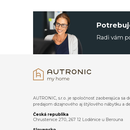
Potrebuj
Radi vám 
AUTRONIC, s.r.o. je spoločnosť zaoberajúca s
predajom dizajnového aj štýlového nábytku a dek
Česká republika
Chrustenice 270, 267 12 Loděnice u Berouna
Slovensko