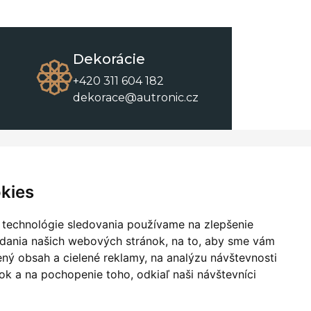
Dekorácie
+420 311 604 182
dekorace@autronic.cz
O spoločnosti
O nákupe
Kontakty
Obchodné podmienky
kies
O nás
Na stiahnutie
 technológie sledovania používame na zlepšenie
adania našich webových stránok, na to, aby sme vám
ný obsah a cielené reklamy, na analýzu návštevnosti
k a na pochopenie toho, odkiaľ naši návštevníci