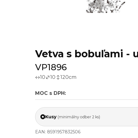
Vetva s bobuľami - 
VP1896
10
10
120
cm
MOC s DPH:
Kusy
(minimálny odber 2 ks)
EAN: 8591957832506