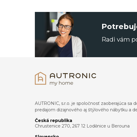
Potrebuj
Radi vám 
AUTRONIC, s.r.o. je spoločnosť zaoberajúca s
predajom dizajnového aj štýlového nábytku a dek
Česká republika
Chrustenice 270, 267 12 Loděnice u Berouna
Slovensko