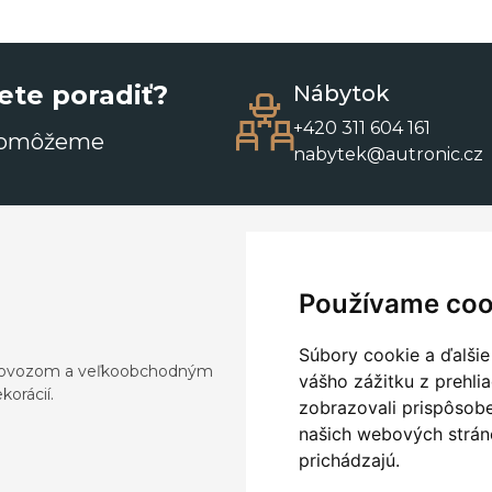
ete poradiť?
Nábytok
+420 311 604 161
pomôžeme
nabytek@autronic.cz
Používame coo
Súbory cookie a ďalšie
a dovozom a veľkoobchodným
vášho zážitku z prehli
orácií.
zobrazovali prispôsobe
našich webových stráno
prichádzajú.