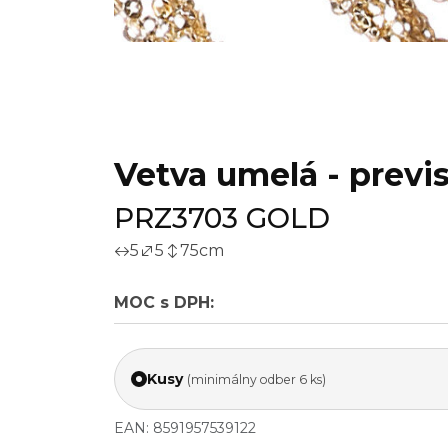
Vetva umelá - previs
PRZ3703 GOLD
5
5
75
cm
MOC s DPH:
Kusy
(minimálny odber 6 ks)
EAN: 8591957539122