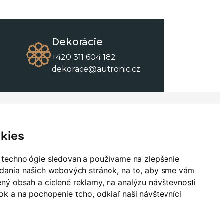
Dekorácie
+420 311 604 182
dekorace@autronic.cz
O spoločnosti
O nákupe
Kontakty
Obchodné podmienky
kies
O nás
Na stiahnutie
 technológie sledovania používame na zlepšenie
adania našich webových stránok, na to, aby sme vám
ný obsah a cielené reklamy, na analýzu návštevnosti
k a na pochopenie toho, odkiaľ naši návštevníci