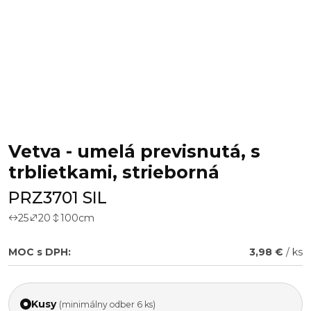
Vetva - umelá previsnutá, s
trblietkami, strieborná
PRZ3701 SIL
25
20
100
cm
MOC s DPH:
3,98 €
/ ks
Kusy
(minimálny odber 6 ks)