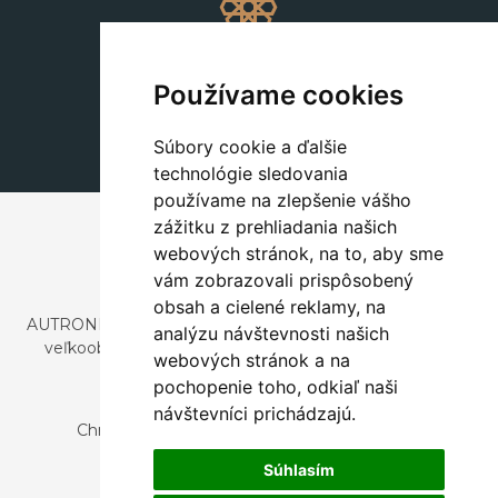
Dekorácie
+420 311 604 182
Používame cookies
dekorace@autronic.cz
Súbory cookie a ďalšie
technológie sledovania
používame na zlepšenie vášho
zážitku z prehliadania našich
webových stránok, na to, aby sme
vám zobrazovali prispôsobený
obsah a cielené reklamy, na
AUTRONIC, s.r.o. je spoločnosť zaoberajúca sa dovozom a
analýzu návštevnosti našich
veľkoobchodným predajom dizajnového aj štýlového
webových stránok a na
nábytku a dekorácií.
pochopenie toho, odkiaľ naši
Česká republika
návštevníci prichádzajú.
Chrustenice 270, 267 12 Loděnice u Berouna
Slovensko
Súhlasím
Nová 366, 032 02 Závažná Poruba