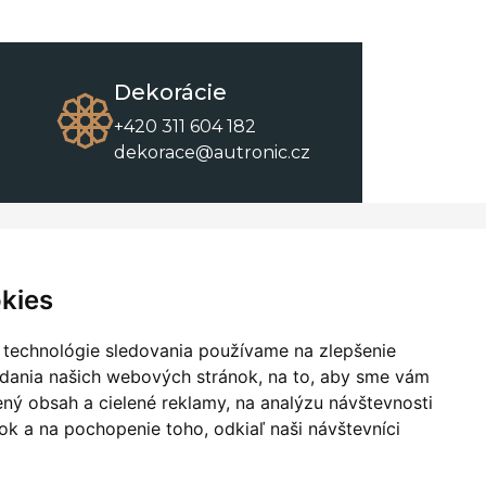
Dekorácie
+420 311 604 182
dekorace@autronic.cz
O spoločnosti
O nákupe
Kontakty
Obchodné podmienky
kies
O nás
Na stiahnutie
 technológie sledovania používame na zlepšenie
adania našich webových stránok, na to, aby sme vám
ný obsah a cielené reklamy, na analýzu návštevnosti
k a na pochopenie toho, odkiaľ naši návštevníci