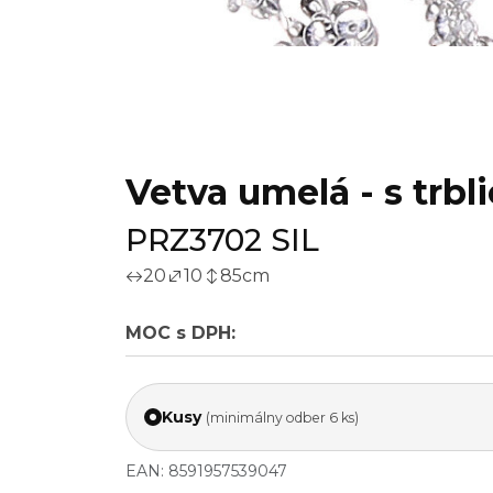
Vetva umelá - s trbl
PRZ3702 SIL
20
10
85
cm
MOC s DPH:
Kusy
(minimálny odber 6 ks)
EAN: 8591957539047