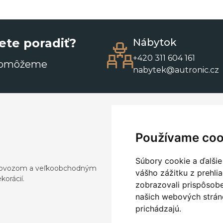
ete poradiť?
Nábytok
+420 311 604 161
pomôžeme
nabytek@autronic.cz
Používame coo
Súbory cookie a ďalšie
a dovozom a veľkoobchodným
vášho zážitku z prehli
orácií.
zobrazovali prispôsobe
našich webových stráno
prichádzajú.